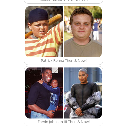
Patrick Renna Then & Now!
Earvin Johnson III Then & Now!